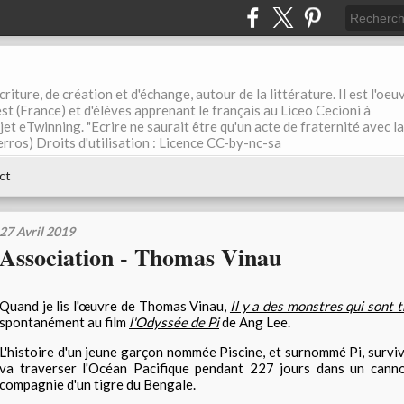
riture, de création et d'échange, autour de la littérature. Il est l'oeu
st (France) et d'élèves apprenant le français au Liceo Cecioni à
ojet eTwinning. "Ecrire ne saurait être qu'un acte de fraternité avec la
rros) Droits d'utilisation : Licence CC-by-nc-sa
ct
27 Avril 2019
Association - Thomas Vinau
Quand je lis l'œuvre de Thomas Vinau,
Il y a des monstres qui sont t
spontanément au film
l'Odyssée de Pi
de Ang Lee.
L'histoire d'un jeune garçon nommée Piscine, et surnommé Pi, surviv
va traverser l'Océan Pacifique pendant 227 jours dans un cann
compagnie d'un tigre du Bengale.