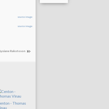
source image
source image
 Lysiane Rakotoson
enton - Thomas
inau