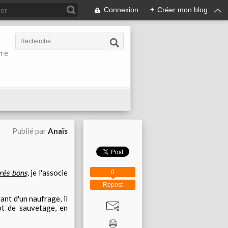
Connexion
+
Créer mon blog
vre
Publié par
Anaïs
rès bons,
je l'associe
0
Repost
ant d'un naufrage, il
ot de sauvetage, en