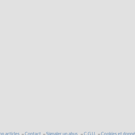
op articles
Contact
Signaler un abus
C.G.U.
Cookies et donné