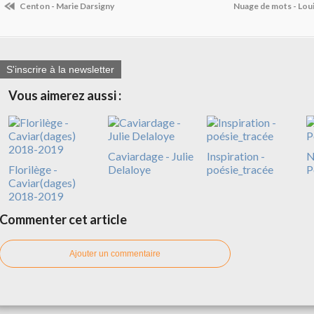
Centon - Marie Darsigny
Nuage de mots - Lou
S'inscrire à la newsletter
Vous aimerez aussi :
Caviardage - Julie
Inspiration -
N
Florilège -
Delaloye
poésie_tracée
P
Caviar(dages)
2018-2019
Commenter cet article
Ajouter un commentaire