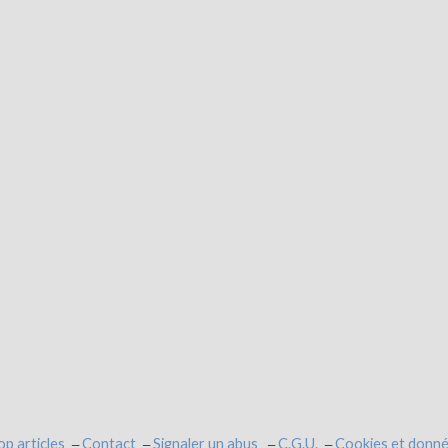
op articles
Contact
Signaler un abus
C.G.U.
Cookies et donné