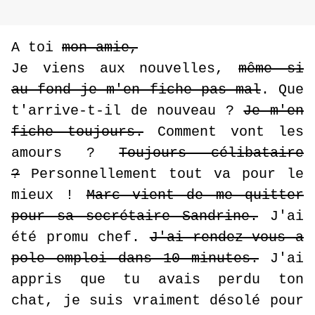
A toi
mon amie,
Je viens aux nouvelles,
même si
au fond je m'en fiche pas mal
. Que
t'arrive-t-il de nouveau ?
Je m'en
fiche toujours.
Comment vont les
amours ?
Toujours célibataire
?
Personnellement tout va pour le
mieux !
Marc vient de me quitter
pour sa secrétaire Sandrine.
J'ai
été promu chef.
J'ai rendez-vous a
pole emploi dans 10 minutes.
J'ai
appris que tu avais perdu ton
chat, je suis vraiment désolé pour