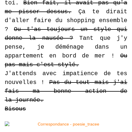
toi.
Bien fait, il avait pas qu'a
me pisser dessus.
Ça te dirait
d'aller faire du shopping ensemble
?
Ou t'as toujours un style qui
donne la
nausée ?
Tant que j'y
pense, je déménage dans un
appartement en bord de mer !
Ou
pas mais c'est stylé.
J'attends avec impatience de tes
nouvelles !
Pas du tout mais j'ai
fais ma bonne action de
la journée.
Bisous