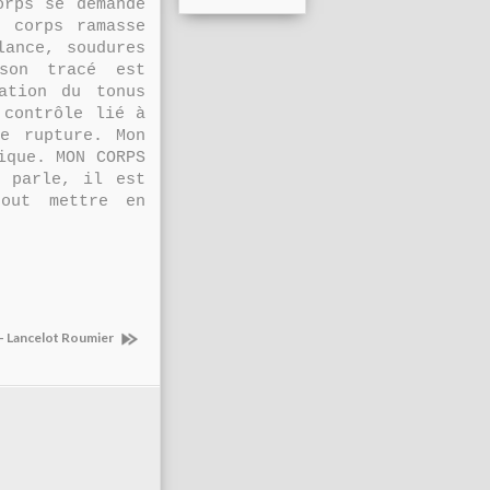
orps se demande
 corps ramasse
lance, soudures
son tracé est
ation du tonus
 contrôle lié à
e rupture. Mon
ique. MON CORPS
s parle, il est
tout mettre en
- Lancelot Roumier