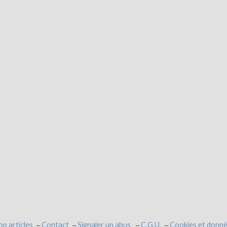
op articles
Contact
Signaler un abus
C.G.U.
Cookies et donné