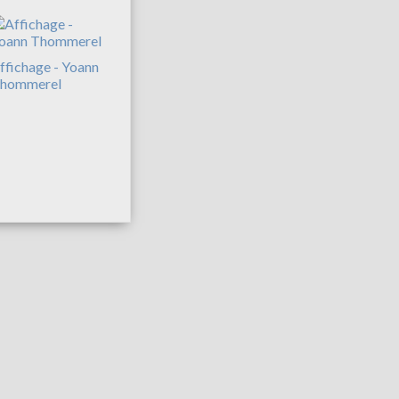
ffichage - Yoann
hommerel