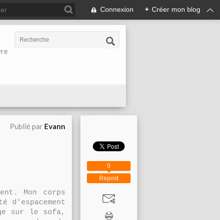
Connexion
+
Créer mon blog
vre
Publié par
Evann
0
Repost
ent. Mon corps
té d'espacement
ge sur le sofa,