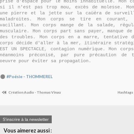
prise d'espace pour le moins inhabituelle. Mon c
si il n'est pas trop mou, excès de molesse. Mon
une pierre et la jette sur la caùéra de surveil
maladroites. Mon corps se tire en courant, 
vacillant. Mon corps mange de la salade, régul
musculaire. Mon corps part sans payer, manque de
des troubles. Mon corps en a marre, tentative d
corps décide d'aller à la mer, itinéraire stratég
EST UN SPECTACLE, contagion numérique. Mon corp
néanmoins préconisé, par pure précaution de 
oeuvre pour éviter sa propagation.
#Poésie - THOMMEREL
Création Audio - Thomas Vinau
Hashtags 
S'inscrire à la newsletter
Vous aimerez aussi :