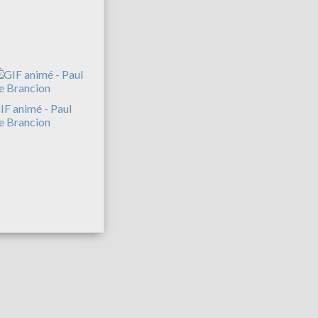
IF animé - Paul
e Brancion