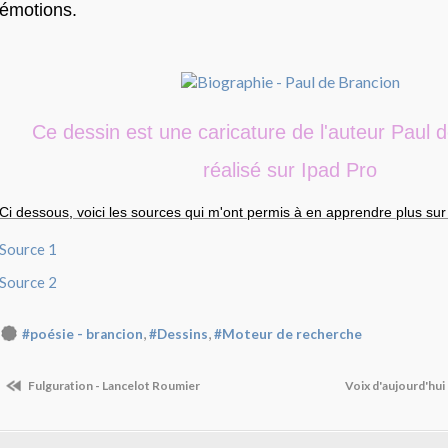
émotions.
Ce dessin est une caricature de l'auteur Paul 
réalisé sur Ipad Pro
Ci dessous, voici les sources qui m'ont permis à en apprendre plus sur 
Source 1
Source 2
,
,
#poésie - brancion
#Dessins
#Moteur de recherche
Fulguration - Lancelot Roumier
Voix d'aujourd'hui