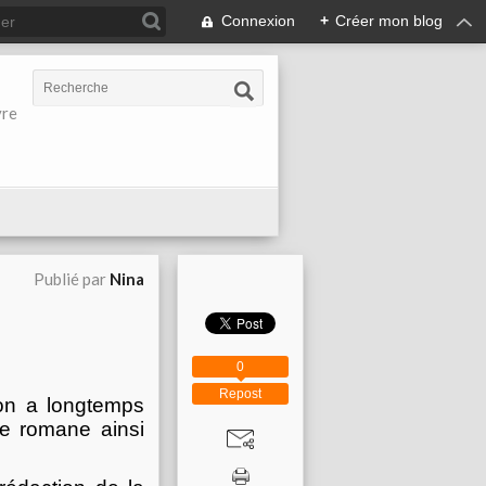
Connexion
+
Créer mon blog
vre
Publié par
Nina
0
Repost
on a longtemps
gie romane ainsi