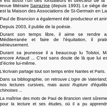
Il est aussi l'un des fondateurs et directeur de la
revue littéraire
Sarrazine
(depuis 1993). Le siège de
est la Maison des Associations de St-Germain en L
Paul de Brancion a également été producteur et ani
Depuis 2003, il publie de la poésie.
Durant son temps libre, il aime se rendre 
Méditerranée et faire de l'équitation, il pra
sérieusement.
Durant sa jeunesse il a beaucoup lu Tolstoi, 
encore Artaud ... C'est sans doute de là que lui e
d'écrire lui-même.
L'écrivain partage tout son temps entre Nantes et Paris.
Dans sa bibliographie, on retrouve
L'ogre de Vaterland
nos lectures cursives, mais aussi
Rupture d'équili
chinoises ...
La maîtrise des mots de Paul de Brancion vient sûreme
pour la lecture et ses études, où il a pu apprend