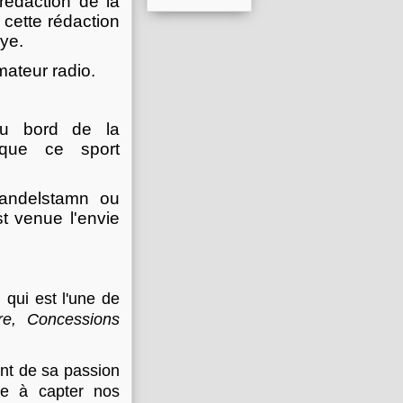
 rédaction de la
 cette rédaction
aye.
mateur radio.
au bord de la
tique ce sport
Mandelstamn ou
st venue l'envie
, qui est l'une de
bre, Concessions
nt de sa passion
re à capter nos