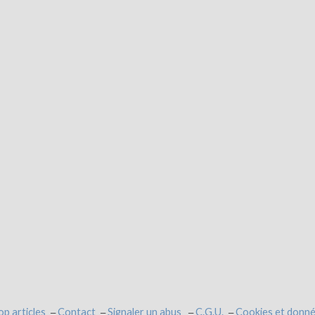
op articles
Contact
Signaler un abus
C.G.U.
Cookies et donné