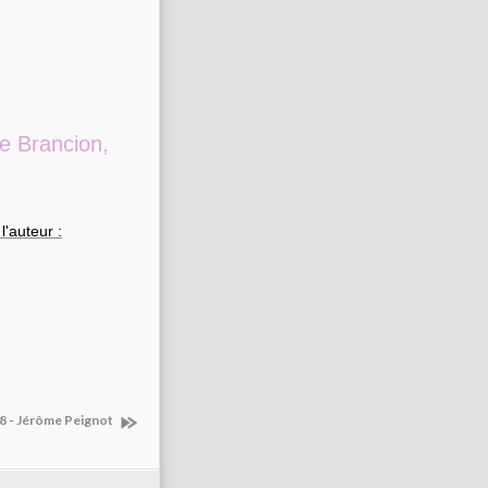
de Brancion,
l'auteur :
 8 - Jérôme Peignot