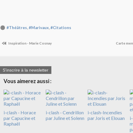
,
,
#Théâtres
#Marivaux
#Citations
Inspiration - Marie Cosnay
Carte men
S'inscrire à la newsletter
Vous aimerez aussi :
i-clash - Horace
i-clash - Cendrillon
i-clash-Incendies
par Capucine et
par Juline et Solenn
par Joris et Elouan
i
Raphaël
m
p