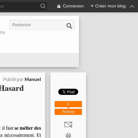
Connexion
+
Créer mon blog
vre
Publié par
Manuel
 Hasard
0
Repost
se méfier des
 il faut
ra nécessairement. Et