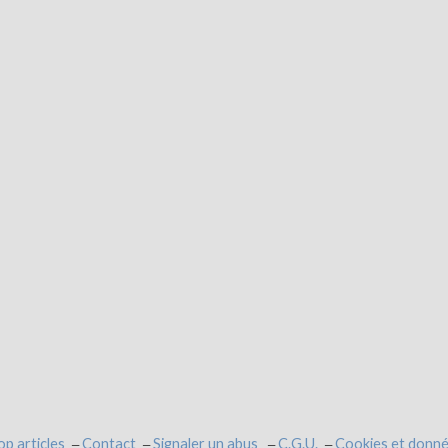
op articles
Contact
Signaler un abus
C.G.U.
Cookies et donné