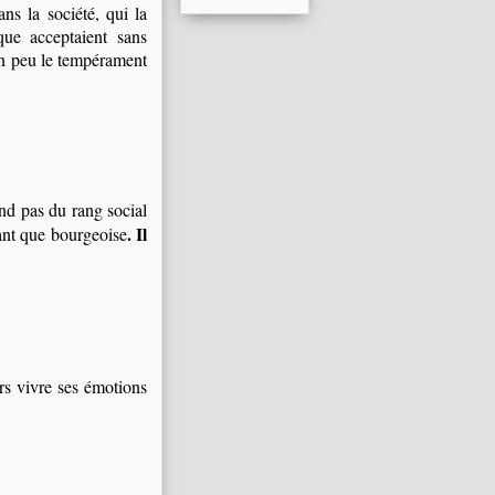
ans la société, qui la
ue acceptaient sans
un peu le tempérament
nd pas du rang social
. Il
tant que bourgeoise
urs vivre ses émotions