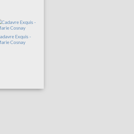
adavre Exquis -
arie Cosnay