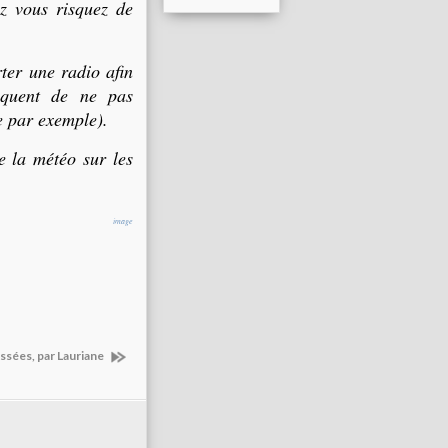
ez vous risquez de
ter une radio afin
isquent de ne pas
e par exemple).
e la météo sur les
image
ssées, par Lauriane