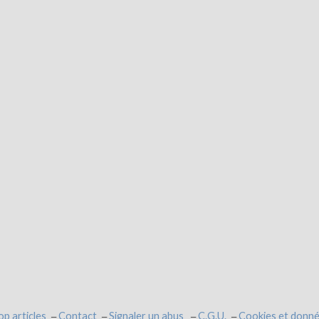
op articles
Contact
Signaler un abus
C.G.U.
Cookies et donné