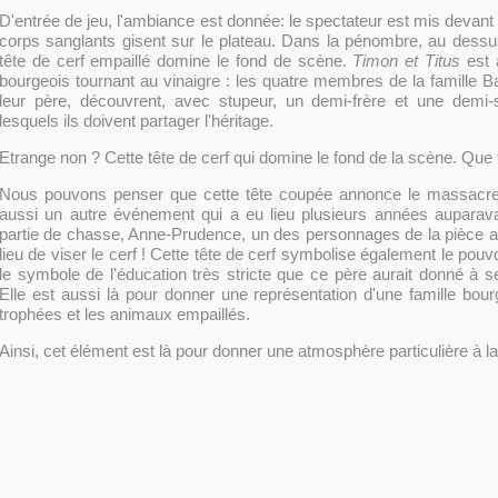
D'entrée de jeu, l'ambiance est donnée: le spectateur est mis devant 
corps sanglants gisent sur le plateau. Dans la pénombre, au dess
tête de cerf empaillé domine le fond de scène.
Timon et Titus
est 
bourgeois tournant au vinaigre : les quatre membres de la famille Ba
leur père, découvrent, avec stupeur, un demi-frère et une demi
lesquels ils doivent partager l'héritage.
Etrange non ? Cette tête de cerf qui domine le fond de la scène. Que fai
Nous pouvons penser que cette tête coupée annonce le massacre. 
aussi un autre événement qui a eu lieu plusieurs années auparavan
partie de chasse, Anne-Prudence, un des personnages de la pièce a t
lieu de viser le cerf ! Cette tête de cerf symbolise également le pouvoi
le symbole de l'éducation très stricte que ce père aurait donné à s
Elle est aussi là pour donner une représentation d'une famille bour
trophées et les animaux empaillés.
Ainsi, cet élément est là pour donner une atmosphère particulière à la