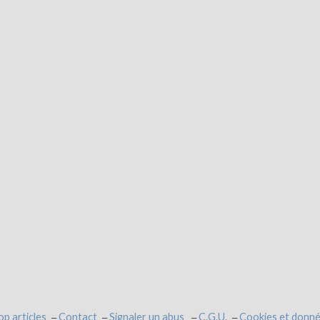
op articles
Contact
Signaler un abus
C.G.U.
Cookies et donné