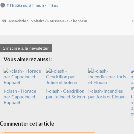
,
#Théâtres
#Timon - Titus
Association - Voltaire / Rousseau 2 : Le bonheur
S'inscrire à la newsletter
Vous aimerez aussi :
i-clash - Horace
i-clash - Cendrillon
i-clash-Incendies
par Capucine et
par Juline et Solenn
par Joris et Elouan
i
Raphaël
m
p
e
Commenter cet article