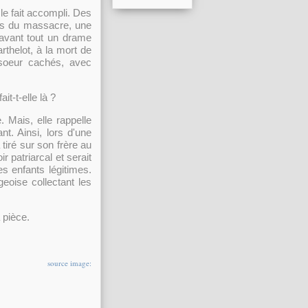
le fait accompli. Des
us du massacre, une
avant tout un drame
rthelot, à la mort de
-soeur cachés, avec
t-t-elle là ?
Mais, elle rappelle
t. Ainsi, lors d'une
iré sur son frère au
r patriarcal et serait
es enfants légitimes.
geoise collectant les
 pièce.
source image: