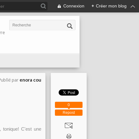
Connexion
+
Créer mon blog
vre
ublié par
enora cou
0
Repost
, tonique! C'est une