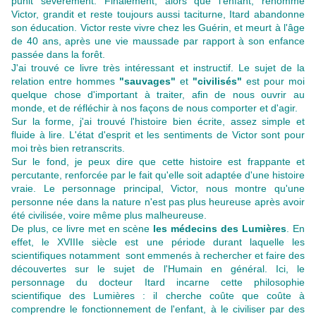
punit sévèrement. Finalement, alors que l'enfant, renommé
Victor, grandit et reste toujours aussi taciturne, Itard abandonne
son éducation. Victor reste vivre chez les Guérin, et meurt à l'âge
de 40 ans, après une vie maussade par rapport à son enfance
passée dans la forêt.
J'ai trouvé ce livre très intéressant et instructif. Le sujet de la
relation entre hommes
"sauvages"
et
"civilisés"
est pour moi
quelque chose d'important à traiter, afin de nous ouvrir au
monde, et de réfléchir à nos façons de nous comporter et d'agir.
Sur la forme, j'ai trouvé l'histoire bien écrite, assez simple et
fluide à lire. L'état d'esprit et les sentiments de Victor sont pour
moi très bien retranscrits.
Sur le fond, je peux dire que cette histoire est frappante et
percutante, renforcée par le fait qu'elle soit adaptée d'une histoire
vraie. Le personnage principal, Victor, nous montre qu'une
personne née dans la nature n'est pas plus heureuse après avoir
été civilisée, voire même plus malheureuse.
De plus, ce livre met en scène
les médecins des Lumières
. En
effet, le XVIIIe siècle est une période durant laquelle les
scientifiques notamment sont emmenés à rechercher et faire des
découvertes sur le sujet de l'Humain en général. Ici, le
personnage du docteur Itard incarne cette philosophie
scientifique des Lumières : il cherche coûte que coûte à
comprendre le fonctionnement de l'enfant, à le civiliser par des