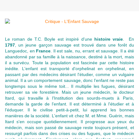
Le roman de T.C. Boyle est inspiré d'une
histoire vraie
.
En
1797
, un jeune garçon sauvage est trouvé dans une forêt du
Languedoc, en
France
. Il est sale, nu, errant et sauvage. Il a été
abandonné par sa famille à la naissance, destiné à la mort, mais
il a survécu. Toute la population est fascinée par cette histoire
inédite. L'enfant est transporté d'orphelinat en orphelinat, en
passant par des médecins désirant l'étudier, comme un vulgaire
animal. Il a un comportement sauvage, donc l'enfant ne reste pas
longtemps sous le même toit... Il multiplie les fugues, désirant
retrouver sa vie forestière. Mais un jeune médecin, le docteur
Itard, qui travaille à l'Institution des sourds-muets à Paris,
demande la garde de l'enfant. Il est déterminé à l'étudier et à
l'éduquer. Il le civilise petit-à-petit, lui apprend les bonnes
manières de la société. L'enfant vit chez M. et Mme. Guérin, mais
Itard s'en occupe quotidiennement. Il progresse aux yeux du
médecin, mais son passé de sauvage reste toujours présent, et
ressurgit parfois dans des crises ou des fugues, que le médecin