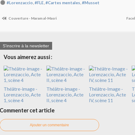
,
,
,
#Lorenzaccio
#FLE
#Cartes mentales
#Musset
Couverture - Maram al-Masri
Face
S'inscrire à la newsletter
Vous aimerez aussi :
Théâtre-image -
Théâtre-image -
Théâtre-Image -
T
Lorenzaccio, Acte
Lorenzaccio, Acte
Lorenzaccio, Acte
L
1, scène 4
II, scène 4
IV, scène 11
s
Commenter cet article
Ajouter un commentaire