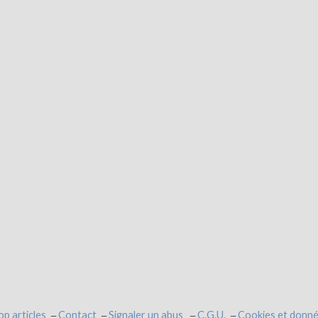
op articles
Contact
Signaler un abus
C.G.U.
Cookies et donné