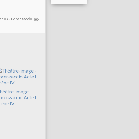
book - Lorenzaccio
héâtre-image -
orenzaccio Acte I,
cène IV