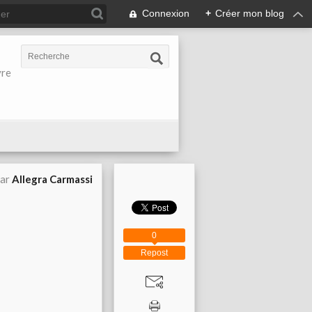
Connexion
+
Créer mon blog
vre
par
Allegra Carmassi
0
Repost