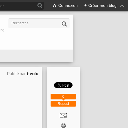
Connexion
+
Créer mon blog
vre
Publié par
i-voix
0
Repost