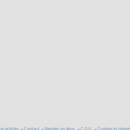
op articles
Contact
Signaler un abus
C.G.U.
Cookies et donné