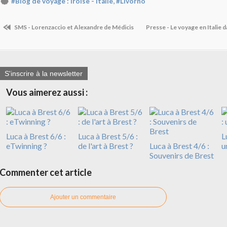
,
#Blog de voyage : Iroise - Italie
#Livorno
SMS - Lorenzaccio et Alexandre de Médicis
Presse - Le voyage en Italie
S'inscrire à la newsletter
Vous aimerez aussi :
Luca à Brest 6/6 :
Luca à Brest 5/6 :
L
eTwinning ?
de l'art à Brest ?
Luca à Brest 4/6 :
u
Souvenirs de Brest
Commenter cet article
Ajouter un commentaire