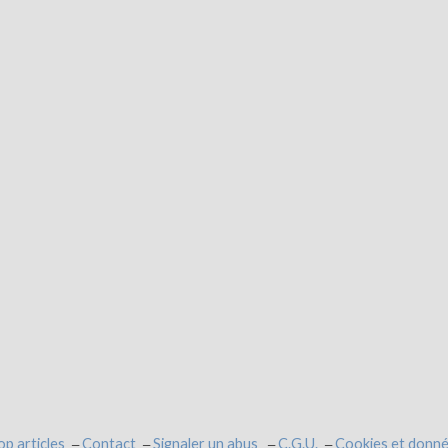
op articles
Contact
Signaler un abus
C.G.U.
Cookies et donné