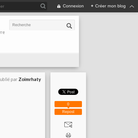
Connexion
+
Créer mon blog
vre
ublié par
Zoimrhaty
0
Repost