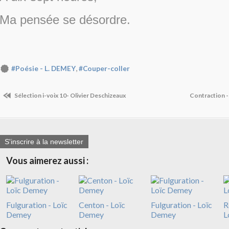
Ma pensée se désordre.
,
#Poésie - L. DEMEY
#Couper-coller
Sélection i-voix 10- Olivier Deschizeaux
Contraction -
S'inscrire à la newsletter
Vous aimerez aussi :
Fulguration - Loïc
Centon - Loïc
Fulguration - Loïc
R
Demey
Demey
Demey
L