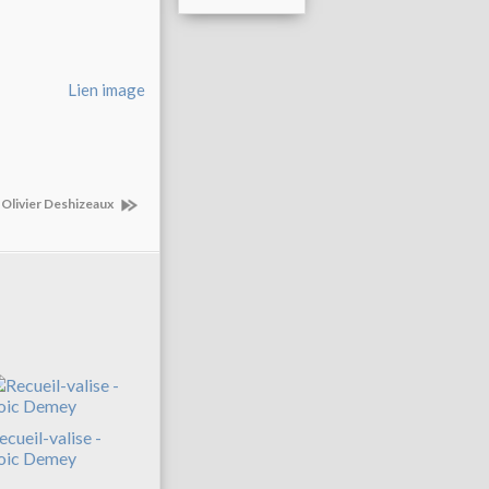
Lien image
 Olivier Deshizeaux
ecueil-valise -
oic Demey