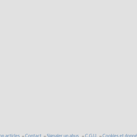
op articles
Contact
Signaler un abus
C.G.U.
Cookies et donné