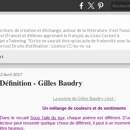
riture, de création et d'échange, autour de la littérature. Il est l'oeu
st (France) et d'élèves apprenant le français au Liceo Cecioni à
ojet eTwinning. "Ecrire ne saurait être qu'un acte de fraternité avec la
rros) Droits d'utilisation : Licence CC-by-nc-sa
ct
3 Avril 2017
Définition - Gilles Baudry
La poésie de Gilles Baudry, c'est :
Un mélange de couleurs et de sentiments
Dans le recueil
Sous l'aile du jou
r, chaque poème est différent. D'u
lecteur peut ressentir quelque chose de différent, il peut à un moment 
être heureux
.