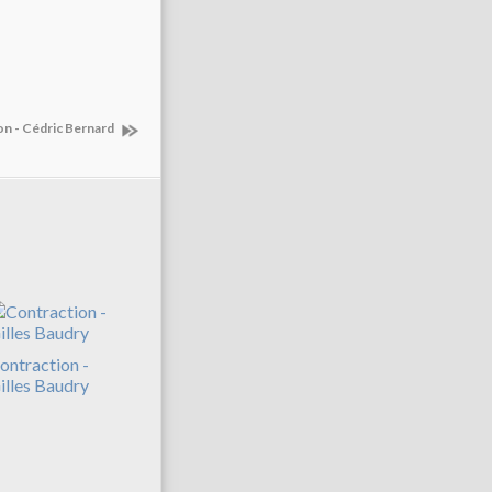
on - Cédric Bernard
ontraction -
illes Baudry