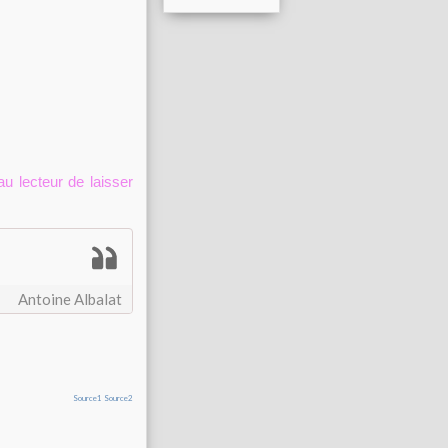
u lecteur de laisser
Antoine Albalat
Source1
Source2