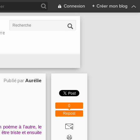
Connexion
+
Créer mon blog
vre
Publié par
Aurélie
0
Repost
n poème à l'autre, le
être triste et ensuite