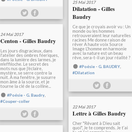
25 Mai 2017
Dilatation - Gilles
Baudry
Ce que je croyais avoir vu : Un
monde ou les hommes
24 Mai 2017
retrouveraient leur naturelles
Centon - Gilles Baudry
racines Me donne raison de
rêver A haute voix Source
Image L'homme en harmonie
Les jours disgracieux, dans
avec la nature est un beau
l'atelier des ombres féeriques,
rêve, sera-t-il un jour réalité ?
dans la lumière des larmes, je
m'effiloche. Le secret des
,
#Poésie - G. BAUDRY
mots nus que j'éclaire,
mystère, se serre contre la
#Dilatation
nuit. À ma fenêtre, je susurre
mon âme à la source, et je
tourne la clé de la colline...
,
#Poésie - G. Baudry
#Couper-coller
22 Mai 2017
Lettre à Gilles Baudry
Cher "Rêvant à Dieu sait
quoi", Je te comprends. Je t’ai