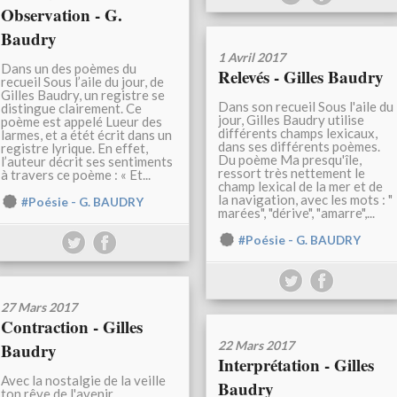
Observation - G.
Baudry
1 Avril 2017
Dans un des poèmes du
Relevés - Gilles Baudry
recueil Sous l’aile du jour, de
Gilles Baudry, un registre se
Dans son recueil Sous l'aile du
distingue clairement. Ce
jour, Gilles Baudry utilise
poème est appelé Lueur des
différents champs lexicaux,
larmes, et a étét écrit dans un
dans ses différents poèmes.
registre lyrique. En effet,
Du poème Ma presqu'île,
l’auteur décrit ses sentiments
ressort très nettement le
à travers ce poème : « Et...
champ lexical de la mer et de
la navigation, avec les mots : "
#Poésie - G. BAUDRY
marées", "dérive", "amarre",...
#Poésie - G. BAUDRY
27 Mars 2017
Contraction - Gilles
22 Mars 2017
Baudry
Interprétation - Gilles
Avec la nostalgie de la veille
Baudry
ton rêve de l'avenir