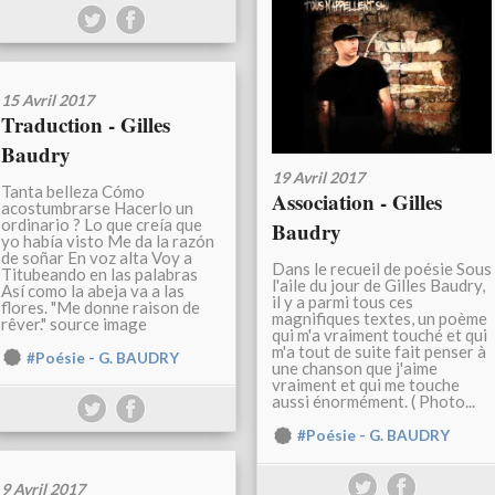
15 Avril 2017
Traduction - Gilles
Baudry
19 Avril 2017
Tanta belleza Cómo
Association - Gilles
acostumbrarse Hacerlo un
ordinario ? Lo que creía que
Baudry
yo había visto Me da la razón
de soñar En voz alta Voy a
Dans le recueil de poésie Sous
Titubeando en las palabras
l'aile du jour de Gilles Baudry,
Así como la abeja va a las
il y a parmi tous ces
flores. "Me donne raison de
magnifiques textes, un poème
rêver." source image
qui m'a vraiment touché et qui
m'a tout de suite fait penser à
#Poésie - G. BAUDRY
une chanson que j'aime
vraiment et qui me touche
aussi énormément. ( Photo...
#Poésie - G. BAUDRY
9 Avril 2017