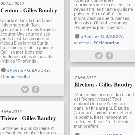
lu, et j’ai compris les
20 Mai 2017
tourments que tu ressens. Tu
Centon - Gilles Baudry
rêves et tu es frustré qu’ils ne
puissent être réalité. Du
moins c’est ce que tu penses.
Un arbre dans la nuit Dans
Je crois qu’il faut se donner
l'hivernale nuit Tout
les moyens pour que nos...
grelottant d'étoiles Se met à
écouter Une source à ses
,
#Poésie - G. BAUDRY
pieds C'est là Derrière le
,
rideau Des larmes Sur la
#Lettres
#Célébration
huitième note de la gamme
Qu'il se met à chanter
Quelques trilles du paradis
(Mix de "Profunda...
,
#Poésie - G. BAUDRY
#Couper-coller
7 Mai 2017
Election - Gilles Baudry
Mon poème préféré du recueil
est "sobre ivresse". Tout
d'abord rien que l'oxymore
dans le titre m'a plu. Ensuite
4 Mai 2017
j'ai adoré l'amour que délivrait
Thème - Gilles Baudry
le poème, il est innocent et
tellement beau. C'est de loin
mon préféré.
Le thème le plus clairement
présent est celui de la nature,