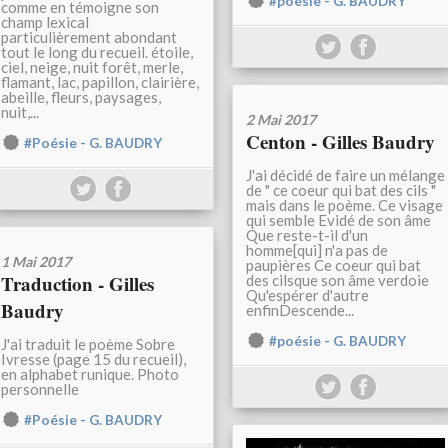
#poésie - G. BAUDRY
comme en témoigne son
champ lexical
particulièrement abondant
tout le long du recueil. étoile,
ciel, neige, nuit forêt, merle,
flamant, lac, papillon, clairière,
abeille, fleurs, paysages,
nuit,...
2 Mai 2017
Centon - Gilles Baudry
#Poésie - G. BAUDRY
J'ai décidé de faire un mélange
de " ce coeur qui bat des cils "
mais dans le poème. Ce visage
qui semble Evidé de son âme
Que reste-t-il d'un
homme[qui] n'a pas de
1 Mai 2017
paupières Ce coeur qui bat
Traduction - Gilles
des cilsque son âme verdoie
Qu'espérer d'autre
Baudry
enfinDescende...
#poésie - G. BAUDRY
J'ai traduit le poème Sobre
Ivresse (page 15 du recueil),
en alphabet runique. Photo
personnelle
#Poésie - G. BAUDRY