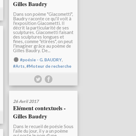
Gilles Baudry
Dans son poème "Giacometti",
Baudry raconte ce qu'il voit à
l'exposition Giacometti. Il
décrit la particularité de ses
sculptures. Giacometti faisant
des sculptures longues et
fines, comme "étirées", on peut
l'imaginer grâce au poème de
Gilles Baudry. De...
,
#poésie - G. BAUDRY
,
#Arts
#Moteur de recherche
26 Avril 2017
Elément contextuels -
Gilles Baudry
Dans le recueil de poésie Sous
l'aile du jour, il y a un poème
qui porte le nom d'une