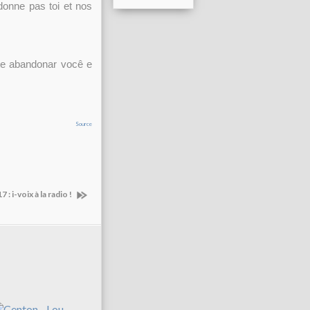
donne pas toi et nos
te abandonar você e
Source
 : i-voix à la radio !