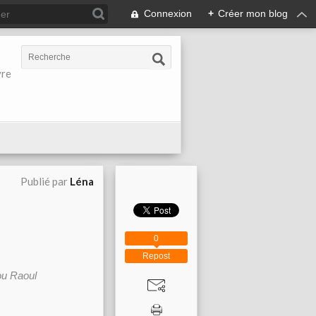
Connexion
+
Créer mon blog
vre
Publié par
Léna
0
Repost
u Raoul