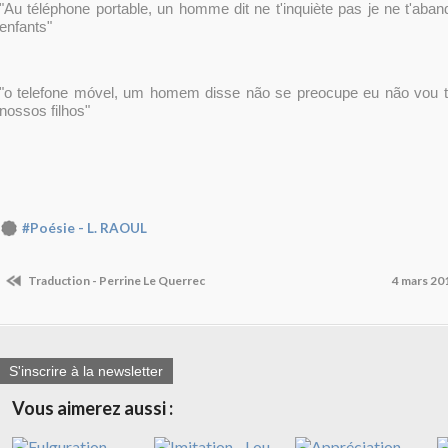
"Au téléphone portable, un homme dit ne t'inquiète pas je ne t'aban
enfants"
"o telefone móvel, um homem disse não se preocupe eu não vou 
nossos filhos"
#Poésie - L. RAOUL
Traduction - Perrine Le Querrec
4 mars 2017
S'inscrire à la newsletter
Vous aimerez aussi :