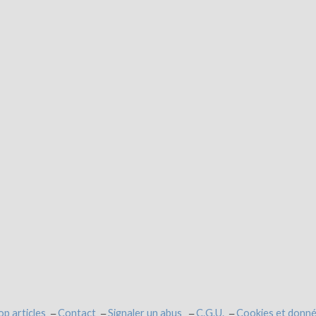
op articles
Contact
Signaler un abus
C.G.U.
Cookies et donné