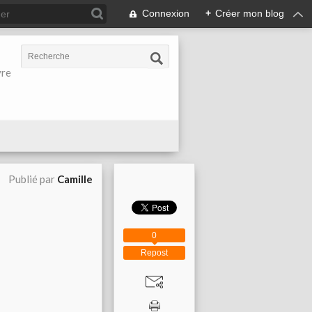
Connexion
+
Créer mon blog
vre
Publié par
Camille
0
Repost