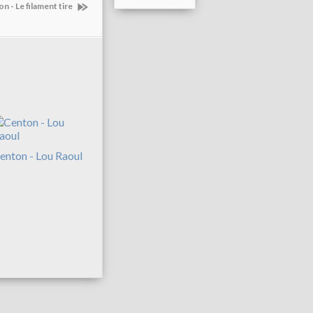
n - Le filament tire
enton - Lou Raoul