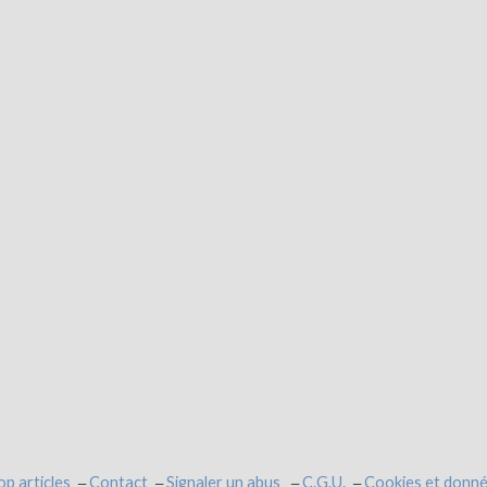
op articles
Contact
Signaler un abus
C.G.U.
Cookies et donné