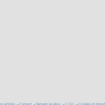
op articles
Contact
Signaler un abus
C.G.U.
Cookies et donné