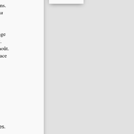
ns.
au
age
.
août.
lace
es.