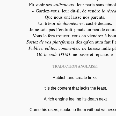
Fit venir ses
utilisateurs
, leur parla sans témoi
« Gardez-vous, leur dit-il, de vendre
le rése
Que nous ont laissé nos parents.
Un trésor
de données
est caché dedans.
Je ne sais pas l’endroit ; mais un peu de cour
Vous le fera trouver, vous en viendrez à bout
Sortez de vos plateformes
dès qu’on aura fait l’
Publiez, éditez, commentez,
ne laissez nulle p
Où
le code HTML
ne passe et repasse. »
TRADUCTION ANGLAISE:
Publish and create links:
It is the content that lacks the least.
A rich engine feeling its death next
Came his users, spoke to them without witness