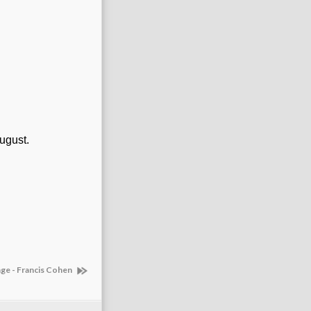
ugust.
ge - Francis Cohen