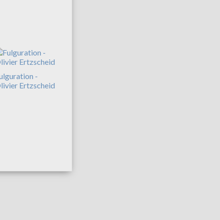
ulguration -
livier Ertzscheid