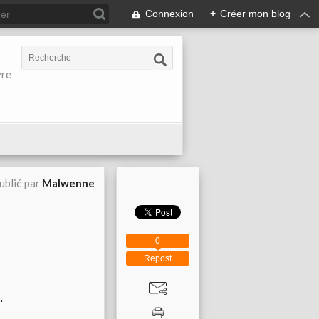
Connexion
+
Créer mon blog
vre
ublié par
Malwenne
0
Repost
.