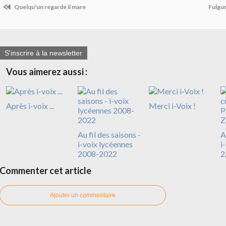
Quelqu'un regarde il mare
Fulgu
S'inscrire à la newsletter
Vous aimerez aussi :
Après i-voix ...
Merci i-Voix !
Au fil des saisons -
A
i-voix lycéennes
i
2008-2022
2
Commenter cet article
Ajouter un commentaire