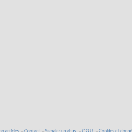
op articles
Contact
Signaler un abus
C.G.U.
Cookies et donné