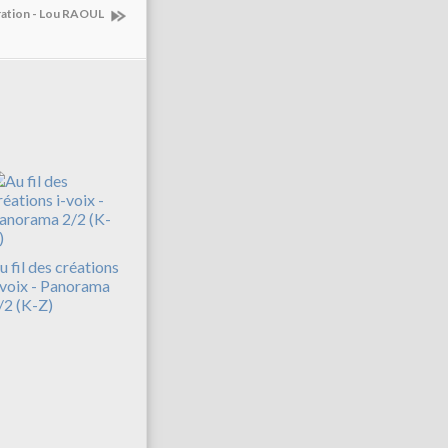
ration - Lou RAOUL
u fil des créations
-voix - Panorama
/2 (K-Z)