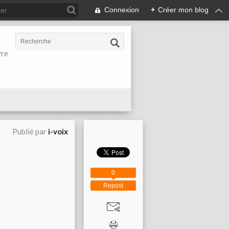
Connexion
+
Créer mon blog
vre
Publié par
i-voix
0
Repost