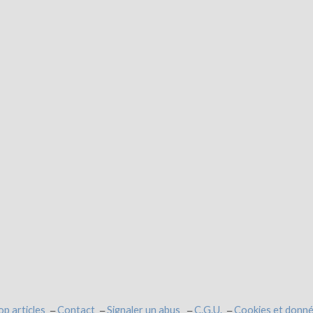
op articles
Contact
Signaler un abus
C.G.U.
Cookies et donné