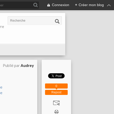
Connexion
+
Créer mon blog
vre
Publié par
Audrey
0
Repost