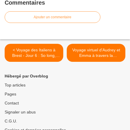
Commentaires
Ajouter un commentaire
< Voyage des Italiens à
Voyage virtuel d'Audrey et
Brest - Jour 6 : So long,
Emma à travers la
Italians
philosophie des Lumières >
Hébergé par Overblog
Top articles
Pages
Contact
Signaler un abus
C.G.U.