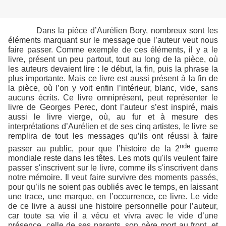
Dans la pièce d’Aurélien Bory, nombreux sont les
éléments marquant sur le message que l’auteur veut nous
faire passer. Comme exemple de ces éléments, il y a le
livre, présent un peu partout, tout au long de la pièce, où
les auteurs devaient lire : le début, la fin, puis la phrase la
plus importante. Mais ce livre est aussi présent à la fin de
la pièce, où l’on y voit enfin l’intérieur, blanc, vide, sans
aucuns écrits. Ce livre omniprésent, peut représenter le
livre de Georges Perec, dont l’auteur s’est inspiré, mais
aussi le livre vierge, où, au fur et à mesure des
interprétations d’Aurélien et de ses cinq artistes, le livre se
remplira de tout les messages qu’ils ont réussi à faire
nde
passer au public, pour que l’histoire de la 2
guerre
mondiale reste dans les têtes. Les mots qu'ils veulent faire
passer s'inscrivent sur le livre, comme ils s'inscrivent dans
notre mémoire. Il veut faire survivre des moments passés,
pour qu’ils ne soient pas oubliés avec le temps, en laissant
une trace, une marque, en l’occurrence, ce livre. Le vide
de ce livre a aussi une histoire personnelle pour l’auteur,
car toute sa vie il a vécu et vivra avec le vide d’une
présence, celle de ses parents, son père mort au front, et