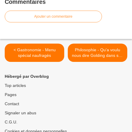
Commentaires
Ajouter un commentaire
< Gastronomie - Menu
Philosophie - Qu'a voulu
spécial naufragés
nous dire Golding dans son
oeuvre ? >
Hébergé par Overblog
Top articles
Pages
Contact
Signaler un abus
C.G.U.
Cookies et données personnelles