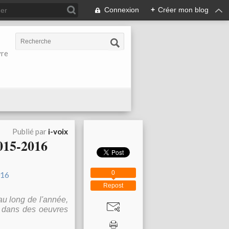
Connexion
+
Créer mon blog
vre
Publié par
i-voix
2015-2016
0
Repost
 au long de l'année,
.. dans des oeuvres