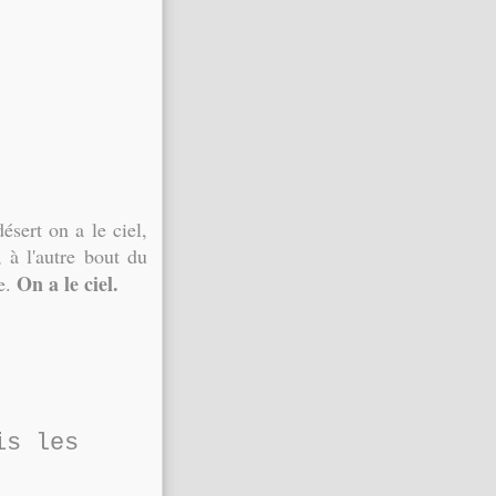
sert on a le ciel,
 à l'autre bout du
On a le ciel.
ce.
is les