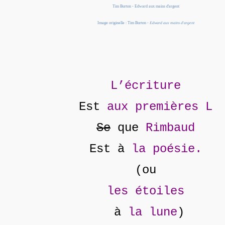
Tim Burton - Edward aux mains d'argent
Image originelle : Tim Burton -
Edward aux mains d'argent
L’écriture
Est
aux premières L
Se
que
Rimbaud
Est à
la poésie.
(ou
les étoiles
à
la lune
)