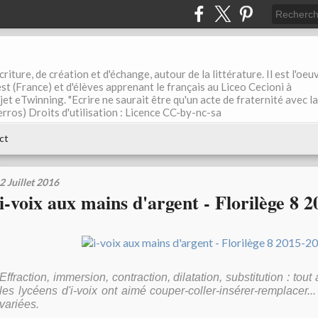
riture, de création et d'échange, autour de la littérature. Il est l'oeu
st (France) et d'élèves apprenant le français au Liceo Cecioni à
ojet eTwinning. "Ecrire ne saurait être qu'un acte de fraternité avec la
rros) Droits d'utilisation : Licence CC-by-nc-sa
ct
2 Juillet 2016
i-voix aux mains d'argent - Florilège 8 
Effraction, immersion, contraction, dilatation, substitution : tout
les lycéens d'i-voix ont aimé couper-coller-insérer-remplacer.
variées.