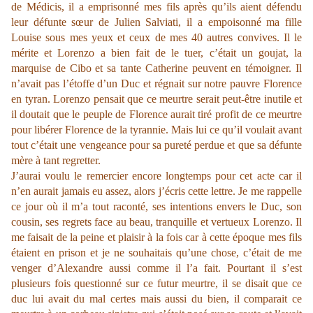
de Médicis, il a emprisonné mes fils après qu’ils aient défendu
leur défunte sœur de Julien Salviati, il a empoisonné ma fille
Louise sous mes yeux et ceux de mes 40 autres convives. Il le
mérite et Lorenzo a bien fait de le tuer, c’était un goujat, la
marquise de Cibo et sa tante Catherine peuvent en témoigner. Il
n’avait pas l’étoffe d’un Duc et régnait sur notre pauvre Florence
en tyran. Lorenzo pensait que ce meurtre serait peut-être inutile et
il doutait que le peuple de Florence aurait tiré profit de ce meurtre
pour libérer Florence de la tyrannie. Mais lui ce qu’il voulait avant
tout c’était une vengeance pour sa pureté perdue et que sa défunte
mère à tant regretter.
J’aurai voulu le remercier encore longtemps pour cet acte car il
n’en aurait jamais eu assez, alors j’écris cette lettre. Je me rappelle
ce jour où il m’a tout raconté, ses intentions envers le Duc, son
cousin, ses regrets face au beau, tranquille et vertueux Lorenzo. Il
me faisait de la peine et plaisir à la fois car à cette époque mes fils
étaient en prison et je ne souhaitais qu’une chose, c’était de me
venger d’Alexandre aussi comme il l’a fait. Pourtant il s’est
plusieurs fois questionné sur ce futur meurtre, il se disait que ce
duc lui avait du mal certes mais aussi du bien, il comparait ce