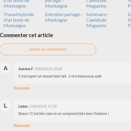
Travail hybride
Entretien partagé -
Sommaire -
E
d'un texte de
Montaigne
Cannibale
N
Montaigne
Magazine
P
Commenter cet article
Ajouter un commentaire
A
Aurora F
20/02/2016 18:50
C'est super! un travail bien fait.. il m'a beaucoup aidé
Répondre
L
Lalou
17/02/2016 17:20
Bravo ! C'est très clair et on comprend très bien l'histoire !
Répondre