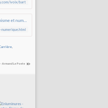
fy.com/ivoix/bart
Atelier - Humanisme et numérique - i-voix
t-numerique.html
,
Carrière
n - Armand Le Poete