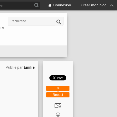
Connexion
+
Créer mon blog
vre
Publié par
Emilie
0
Repost