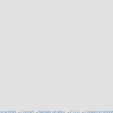
op articles
Contact
Signaler un abus
C.G.U.
Cookies et donné