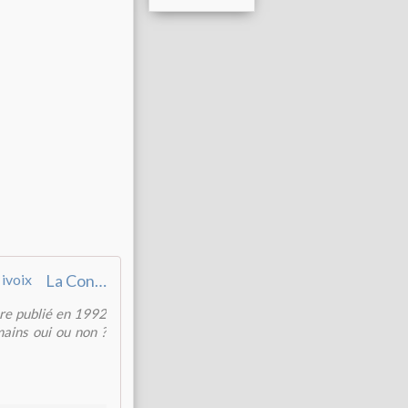
La Controverse de Valladolid par Emilie (with image, tweets) · ivoix
re publié en 1992
mains oui ou non ?