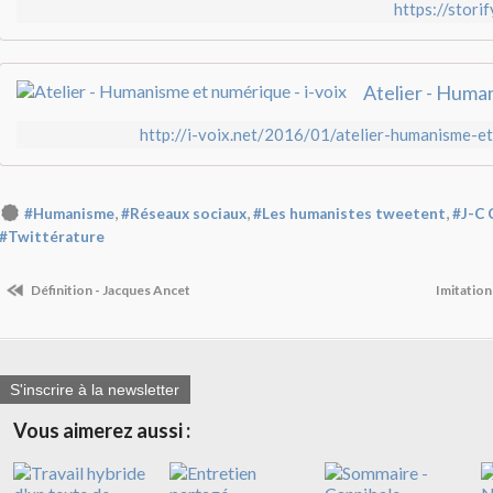
https://stori
http://i-voix.net/2016/01/atelier-humanisme-e
,
,
,
#Humanisme
#Réseaux sociaux
#Les humanistes tweetent
#J-C 
#Twittérature
Définition - Jacques Ancet
Imitatio
S'inscrire à la newsletter
Vous aimerez aussi :