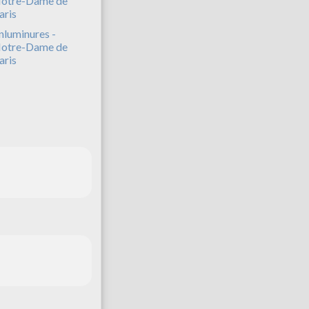
nluminures -
otre-Dame de
aris