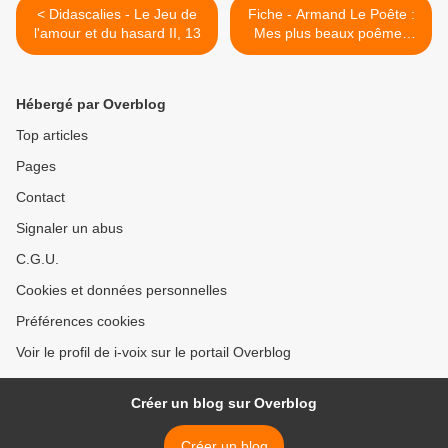
< Didascalies - Le Jeu de
Fiche - Armand Le Poête :
l'amour et du hasard II, 13
Mes plus beaux poêmes
d'amour >
Hébergé par Overblog
Top articles
Pages
Contact
Signaler un abus
C.G.U.
Cookies et données personnelles
Préférences cookies
Voir le profil de i-voix sur le portail Overblog
Créer un blog sur Overblog
Créer un blog