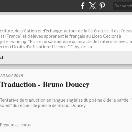
riture, de création et d'échange, autour de la littérature. Il est l'oeu
st (France) et d'élèves apprenant le français au Liceo Cecioni à
ojet eTwinning. "Ecrire ne saurait être qu'un acte de fraternité avec la
rros) Droits d'utilisation : Licence CC-by-nc-sa
ct
23 Mai 2015
Traduction - Bruno Doucey
Tentative de traduction en langue anglaise du poème 6 de la partie :
soleil" du recueil de poésie de Bruno Doucey.
Prendre ce corps