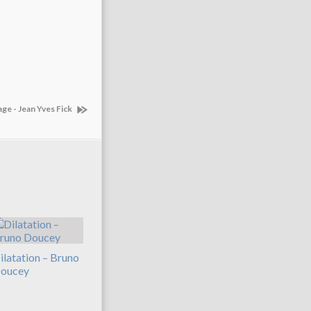
ge - Jean Yves Fick
ilatation – Bruno
oucey