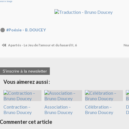
source image
#Poésie - B. DOUCEY
Apartés - Le Jeu de l'amour et du hasard II, 6
Nua
S'inscrire à la newsletter
Vous aimerez aussi :
Contraction –
Association –
Célébration –
D
Bruno Doucey
Bruno Doucey
Bruno Doucey
D
Commenter cet article