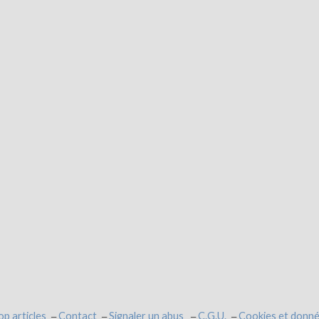
op articles
Contact
Signaler un abus
C.G.U.
Cookies et donné