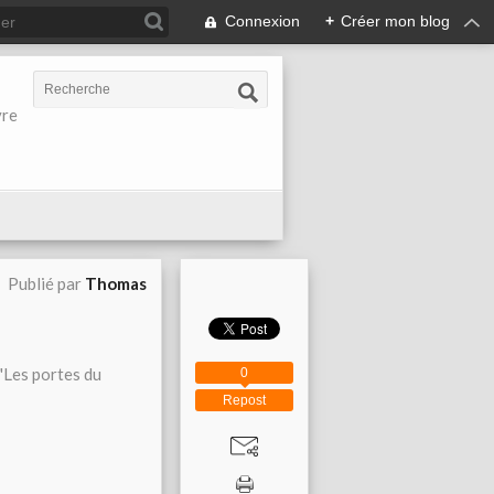
Connexion
+
Créer mon blog
vre
Publié par
Thomas
 "Les portes du
0
Repost