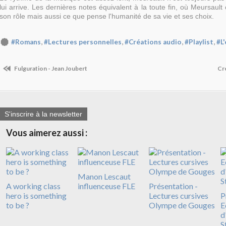
lui arrive. Les dernières notes équivalent à la toute fin, où Meursaul
son rôle mais aussi ce que pense l'humanité de sa vie et ses choix.
,
,
,
,
#Romans
#Lectures personnelles
#Créations audio
#Playlist
#L
Fulguration - Jean Joubert
Cré
S'inscrire à la newsletter
Vous aimerez aussi :
Manon Lescaut
A working class
influenceuse FLE
Présentation -
hero is something
Lectures cursives
P
to be ?
Olympe de Gouges
E
d
S