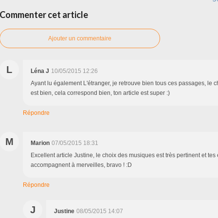
Commenter cet article
Ajouter un commentaire
L
Léna J
10/05/2015 12:26
Ayant lu également L'étranger, je retrouve bien tous ces passages, le 
est bien, cela correspond bien, ton article est super :)
Répondre
M
Marion
07/05/2015 18:31
Excellent article Justine, le choix des musiques est très pertinent et tes 
accompagnent à merveilles, bravo ! :D
Répondre
J
Justine
08/05/2015 14:07