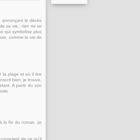
e annonçant le décès
e sa vie ; rien ne se
ce qui symbolise plus
 pas, comme la vie de
a plage et où il tire
scrit bien, je trouve,
stant. A partir du son
geste.
'à la fin du roman.
(je
conscient de ce qu'il