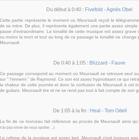
Du début à 0:40 :
Fivefold - Agnès Obel
Cette partie représente le moment où Meursault reçoit le télégramm
de sa mère. De plus, il représente également une partie assez simple d
passe d'extraordinaire. La tonalité de cette musique est assez grave 
ou moins la mort et tout au long de ce passage la tonalité ne change
Meursault.
De 0:40 à 1:05 :
Blizzard - Fauve
Ce passage correspond au moment où Meursault se retrouve seul sur l
sur
" l'ennemi " de Raymond. Ce son est assez hypnotisant ce qui retran
la chaleur de cette journée et donc la confusion de Meursault à cet in
de guitare, Meursault tire et ne se rend pas tout à fait compte de son 
De 1:05 à la fin :
Heal - Tom Odell
La fin de ce morceau fait référence au procès de Meursault ainsi qu
n'ai pas envie de vous spoiler ...)
Le rythme de la musique est assez lent, Meursault n'est toujours pas 