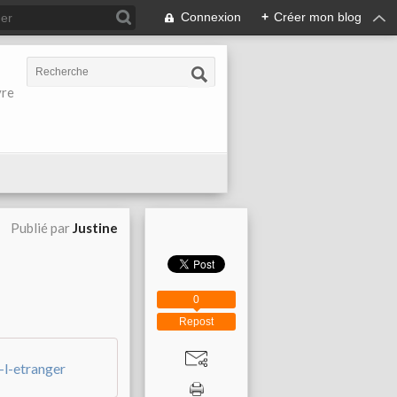
Connexion
+
Créer mon blog
vre
Publié par
Justine
0
Repost
l-etranger