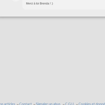
Merci à toi Brenda ! :)
op articles
Contact
Signaler un abus
C.G.U.
Cookies et donné