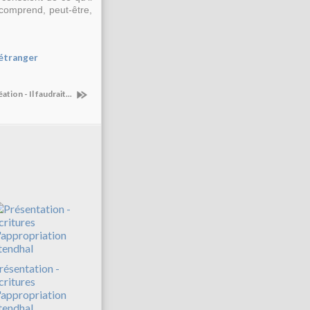
t comprend, peut-être,
'étranger
ation - Il faudrait...
résentation -
critures
'appropriation
tendhal