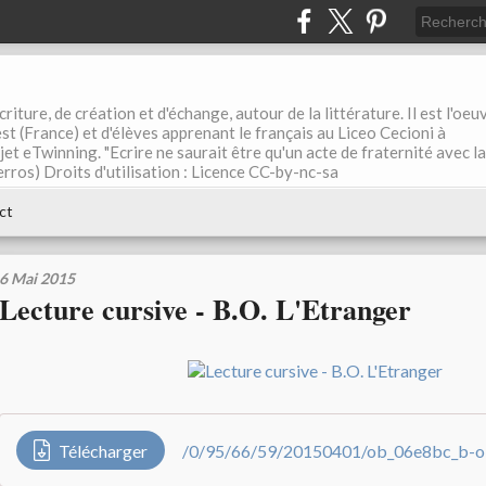
riture, de création et d'échange, autour de la littérature. Il est l'oeu
st (France) et d'élèves apprenant le français au Liceo Cecioni à
ojet eTwinning. "Ecrire ne saurait être qu'un acte de fraternité avec la
rros) Droits d'utilisation : Licence CC-by-nc-sa
ct
6 Mai 2015
Lecture cursive - B.O. L'Etranger
Télécharger
/0/95/66/59/20150401/ob_06e8bc_b-o-