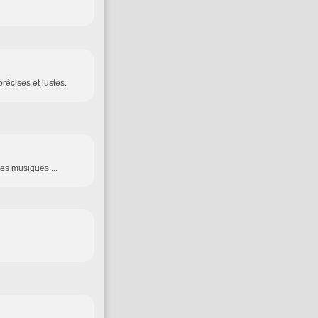
récises et justes.
des musiques ...