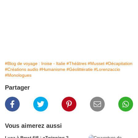
#Blog de voyage : Iroise - Italie
#Théâtres
#Musset
#Décapitation
#Créations audio
#Humanisme
#Géolittératie
#Lorenzaccio
#Monologues
Partager
Vous aimerez aussi
Luca à Brest 6/6 : eTwinning ?