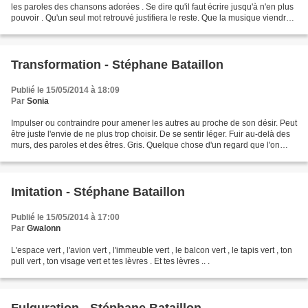
les paroles des chansons adorées . Se dire qu'il faut écrire jusqu'à n'en plus
pouvoir . Qu'un seul mot retrouvé justifiera le reste. Que la musique viendra
se blottir contre nous....
Transformation - Stéphane Bataillon
Publié le 15/05/2014 à 18:09
Par
Sonia
Impulser ou contraindre pour amener les autres au proche de son désir. Peut
être juste l'envie de ne plus trop choisir. De se sentir léger. Fuir au-delà des
murs, des paroles et des êtres. Gris. Quelque chose d'un regard que l'on
s'était promis. Venir...
Imitation - Stéphane Bataillon
Publié le 15/05/2014 à 17:00
Par
Gwalonn
L'espace vert , l'avion vert , l'immeuble vert , le balcon vert , le tapis vert , ton
pull vert , ton visage vert et tes lèvres . Et tes lèvres .. .