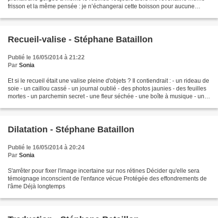
frisson et la même pensée : je n’échangerai cette boisson pour aucune
autre. Je n’échangerai cet instant...
Recueil-valise - Stéphane Bataillon
Publié le 16/05/2014 à 21:22
Par
Sonia
Et si le recueil était une valise pleine d'objets ? Il contiendrait : - un rideau de
soie - un caillou cassé - un journal oublié - des photos jaunies - des feuilles
mortes - un parchemin secret - une fleur séchée - une boîte à musique - un
sablier
Dilatation - Stéphane Bataillon
Publié le 16/05/2014 à 20:24
Par
Sonia
S'arrêter pour fixer l'image incertaine sur nos rétines Décider qu'elle sera
témoignage inconscient de l'enfance vécue Protégée des effondrements de
l'âme Déjà longtemps