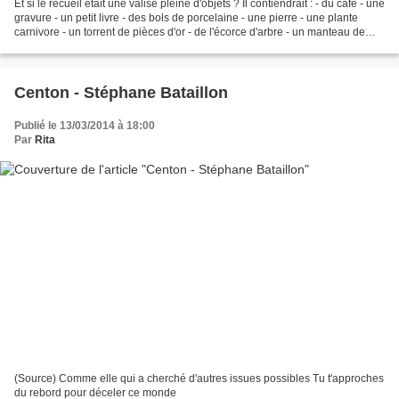
Et si le recueil était une valise pleine d'objets ? Il contiendrait : - du café - une
gravure - un petit livre - des bols de porcelaine - une pierre - une plante
carnivore - un torrent de pièces d'or - de l'écorce d'arbre - un manteau de
neige
Centon - Stéphane Bataillon
Publié le 13/03/2014 à 18:00
Par
Rita
(Source) Comme elle qui a cherché d'autres issues possibles Tu t'approches
du rebord pour déceler ce monde