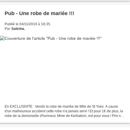
Pub - Une robe de mariée !!!
Publié le 04/11/2010 à 18:35
Par
Sabrina.
En EXCLUSIVITE : Vends la robe de mariée de Mlle de St Yves. A cause
d'un malheureux accident cette robe n'a jamais servi ! Et pour 1€ de plus, la
robe de la demoiselle d'honneur, Mme de Kerbabon, est pour vous ! Prix sur
demande au 09 669 734