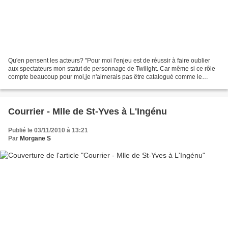
Qu'en pensent les acteurs? "Pour moi l'enjeu est de réussir à faire oublier
aux spectateurs mon statut de personnage de Twilight. Car même si ce rôle
compte beaucoup pour moi,je n'aimerais pas être catalogué comme le
"jacob de service" durant toute ma...
Courrier - Mlle de St-Yves à L'Ingénu
Publié le 03/11/2010 à 13:21
Par
Morgane S