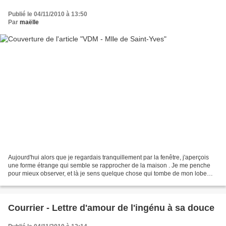
Publié le 04/11/2010 à 13:50
Par
maëlle
Aujourd'hui alors que je regardais tranquillement par la fenêtre, j'aperçois
une forme étrange qui semble se rapprocher de la maison . Je me penche
pour mieux observer, et là je sens quelque chose qui tombe de mon lobe
d'oreille.. Je n'y ai pas prêté...
Courrier - Lettre d'amour de l'ingénu à sa douce