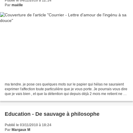
Publié le 04/11/2010 à 12:14
Par
maëlle
ma tendre. je pose ces quelques mots sur le papier qui hélas ne sauraient
exprimer l'affection toute particulière que je vous porte. Je pourrais vous dire
que je vais bien , et que la détention qui depuis déjà 2 mois me retient ne me
pèse pas . Mais cela...
Education - De sauvage à philosophe
Publié le 03/11/2010 à 18:24
Par
Margaux M