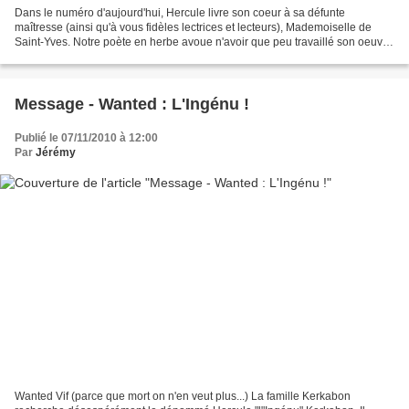
Dans le numéro d'aujourd'hui, Hercule livre son coeur à sa défunte
maîtresse (ainsi qu'à vous fidèles lectrices et lecteurs), Mademoiselle de
Saint-Yves. Notre poète en herbe avoue n'avoir que peu travaillé son oeuvre
mais "quand bien même, dit-il, mes...
Message - Wanted : L'Ingénu !
Publié le 07/11/2010 à 12:00
Par
Jérémy
Wanted Vif (parce que mort on n'en veut plus...) La famille Kerkabon