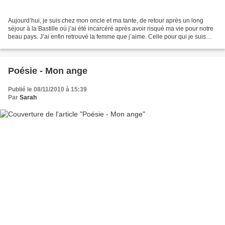
Aujourd’hui, je suis chez mon oncle et ma tante, de retour après un long
séjour à la Bastille où j’ai été incarcéré après avoir risqué ma vie pour notre
beau pays. J’ai enfin retrouvé la femme que j’aime. Celle pour qui je suis
parti changer la Loi afin...
Poésie - Mon ange
Publié le 08/11/2010 à 15:39
Par
Sarah