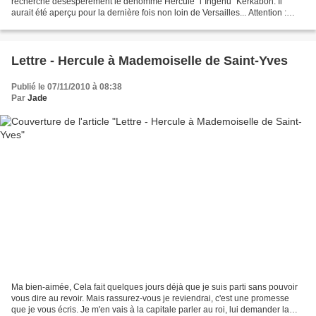
recherche désespérément le dénommé Hercule "l"Ingénu" Kerkabon. Il
aurait été aperçu pour la dernière fois non loin de Versailles... Attention :
l'individu peut se montrer dangereux,...
Lettre - Hercule à Mademoiselle de Saint-Yves
Publié le 07/11/2010 à 08:38
Par
Jade
Ma bien-aimée, Cela fait quelques jours déjà que je suis parti sans pouvoir
vous dire au revoir. Mais rassurez-vous je reviendrai, c'est une promesse
que je vous écris. Je m'en vais à la capitale parler au roi, lui demander la