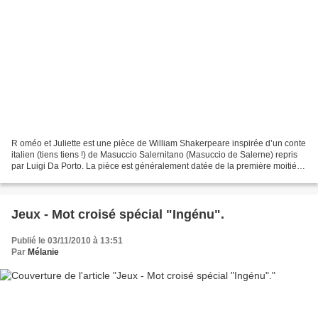
R oméo et Juliette est une pièce de William Shakerpeare inspirée d’un conte
italien (tiens tiens !) de Masuccio Salernitano (Masuccio de Salerne) repris
par Luigi Da Porto. La pièce est généralement datée de la première moitié
des années 1590 . Cette...
Jeux - Mot croisé spécial "Ingénu".
Publié le 03/11/2010 à 13:51
Par
Mélanie