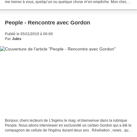
me mener à vous, quelqu’un ou quelque chose m’en empêche. Mon cher,
vous devez sûrement vous demander...
People - Rencontre avec Gordon
Publié le 05/11/2010 à 00:00
Par
Jules
Bonjour, chers lecteurs de L'Ingénu le mag, et bienvenue dans la rubrique
People. Nous allons interviewer en exclusivité un certain Gordon qui a été le
compagnon de cellule de l'Ingénu durant deux ans . Révélation , news , que
de l'inédit dans cette incroyable...