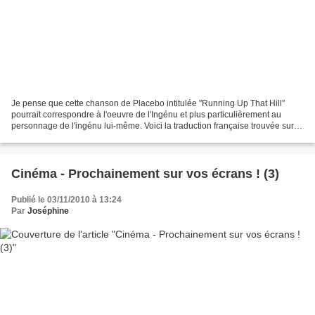
Je pense que cette chanson de Placebo intitulée "Running Up That Hill"
pourrait correspondre à l'oeuvre de l'Ingénu et plus particulièrement au
personnage de l'ingénu lui-même. Voici la traduction française trouvée sur
ce site : Ca ne me blesse pas Tu...
Cinéma - Prochainement sur vos écrans ! (3)
Publié le 03/11/2010 à 13:24
Par
Joséphine