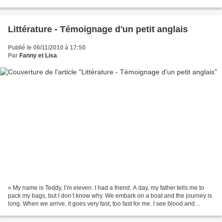
permission de vous épouser....
Littérature - Témoignage d'un petit anglais
Publié le 06/11/2010 à 17:50
Par
Fanny et Lisa
« My name is Teddy, I’m eleven. I had a friend. A day, my father tells me to
pack my bags, but I don’t know why. We embark on a boat and the journey is
long. When we arrive, it goes very fast, too fast for me. I see blood and
people screaming and I still...