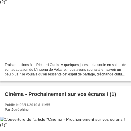
Trois questions à ... Richard Curtis. A quelques jours de la sortie en salles de
son adaptation de L'ingénu de Voltaire, nous avons souhaité en savoir un
peu plus! "Je voulais qu'on ressente cet esprit de partage, d'échange culturel
entre les pays." Comment...
Cinéma - Prochainement sur vos écrans ! (1)
Publié le 03/11/2010 à 11:55
Par
Joséphine