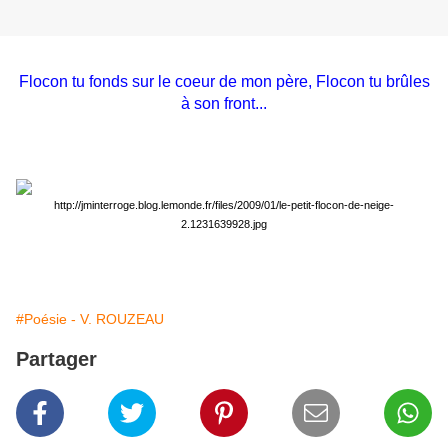
Flocon tu fonds sur le coeur de mon père, Flocon tu brûles
à son front...
http://jminterroge.blog.lemonde.fr/files/2009/01/le-petit-flocon-de-neige-
2.1231639928.jpg
#Poésie - V. ROUZEAU
Partager