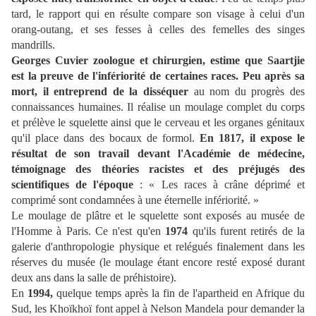
tard, le rapport qui en résulte compare son visage à celui d'un
orang-outang
, et ses fesses à celles des femelles des singes
mandrills.
Georges Cuvier zoologue et chirurgien, estime que Saartjie
est la preuve de l'infériorité de certaines races. Peu après sa
mort, il entreprend de la disséquer
au nom du progrès des
connaissances humaines. Il réalise un moulage complet du corps
et prélève le squelette ainsi que le cerveau et les organes génitaux
qu'il place dans des bocaux de formol.
En 1817, il expose le
résultat de son travail devant l'Académie de médecine,
témoignage des théories racistes et des préjugés des
scientifiques de l'époque
:
« Les races à crâne déprimé et
comprimé sont condamnées à une éternelle infériorité. »
Le moulage de plâtre et le squelette sont exposés au musée de
l'Homme à Paris. Ce n'est qu'en
1974
qu'ils furent retirés de la
galerie d'anthropologie physique et relégués finalement dans les
réserves du musée (le moulage étant encore resté exposé durant
deux ans dans la salle de préhistoire).
En
1994,
quelque temps après la fin de l'apartheid en Afrique du
Sud, les Khoïkhoï font appel à Nelson Mandela pour demander la