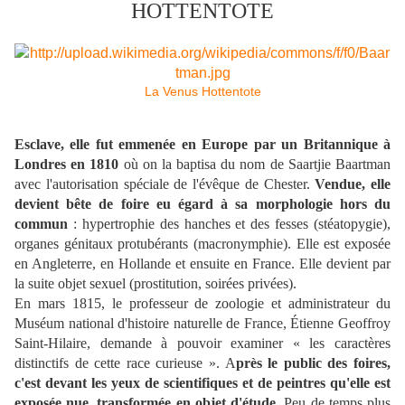
HOTTENTOTE
La Venus Hottentote
Esclave, elle fut emmenée en Europe par un Britannique à
Londres en 1810
où on la baptisa du nom de Saartjie Baartman
avec l'autorisation spéciale de l'évêque de Chester.
Vendue, elle
devient bête de foire eu égard à sa morphologie hors du
commun
: hypertrophie des hanches et des fesses (stéatopygie),
organes génitaux protubérants (macronymphie). Elle est exposée
en Angleterre, en Hollande et ensuite en France. Elle devient par
la suite objet sexuel (prostitution, soirées privées).
En mars 1815, le professeur de zoologie et administrateur du
Muséum national d'histoire naturelle de France, Étienne Geoffroy
Saint-Hilaire, demande à pouvoir examiner « les caractères
distinctifs de cette race curieuse ». A
près le public des foires,
c'est devant les yeux de scientifiques et de peintres qu'elle est
exposée nue, transformée en objet d'étude
. Peu de temps plus