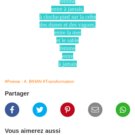
femme
entre à jamais,
à cloche-pied sur la crête
des dunes et des vagues,
entre la mer
et le sable
femme
entre
à jamais
#Poésie - A. BIHAN
#Transformation
Partager
Vous aimerez aussi