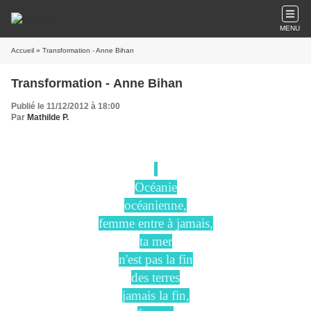
MENU
Accueil
» Transformation - Anne Bihan
Transformation - Anne Bihan
Publié le 11/12/2012 à 18:00
Par
Mathilde P.
Océanie
océanienne,
femme entre à jamais,
ta mer
n'est pas la fin
des terres
jamais la fin,