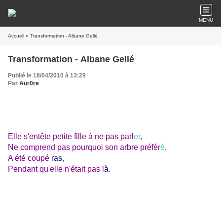
MENU
Accueil
» Transformation - Albane Gellé
Transformation - Albane Gellé
Publié le 18/04/2010 à 13:29
Par
Aur0re
Elle s'entête petite fille à ne pas parl
er
,
Ne comprend pas pourquoi son arbre préfér
é
,
A été coupé r
as
,
Pendant qu'elle n'était pas l
à
.