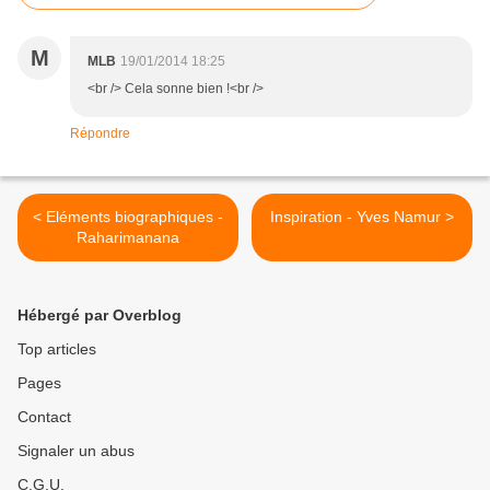
M
MLB
19/01/2014 18:25
<br /> Cela sonne bien !<br />
Répondre
< Eléments biographiques -
Inspiration - Yves Namur >
Raharimanana
Hébergé par Overblog
Top articles
Pages
Contact
Signaler un abus
C.G.U.