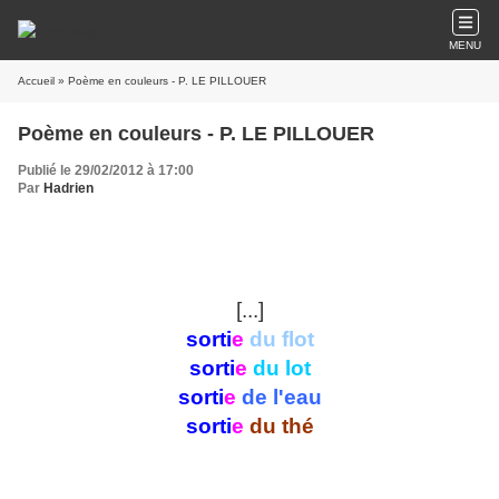
MENU
Accueil
» Poème en couleurs - P. LE PILLOUER
Poème en couleurs - P. LE PILLOUER
Publié le 29/02/2012 à 17:00
Par
Hadrien
[...]
sorti
e
du flot
sorti
e
du lot
sorti
e
de l'eau
sorti
e
du thé