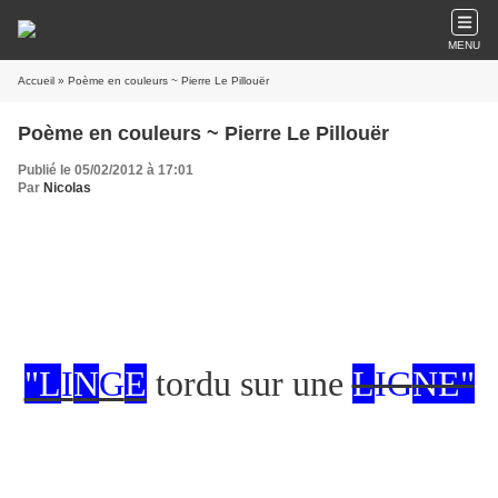
MENU
Accueil
» Poème en couleurs ~ Pierre Le Pillouër
Poème en couleurs ~ Pierre Le Pillouër
Publié le 05/02/2012 à 17:01
Par
Nicolas
"L
I
N
G
E
tordu sur une
L
IG
NE"