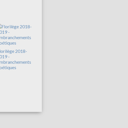
lorilège 2018-
019 -
mbranchements
oétiques