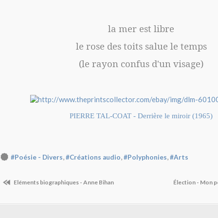
la mer est libre
le rose des toits salue le temps
(le rayon confus d'un visage)
PIERRE TAL-COAT - Derrière le miroir (1965)
,
,
,
#Poésie - Divers
#Créations audio
#Polyphonies
#Arts
Eléments biographiques - Anne Bihan
Élection - Mon p