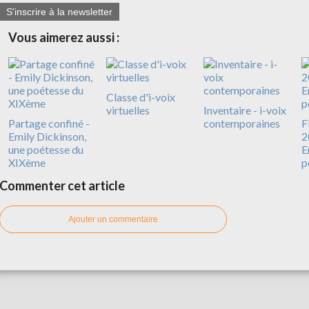
S'inscrire à la newsletter
Vous aimerez aussi :
Classe d'i-voix
virtuelles
Inventaire - i-voix
Partage confiné -
contemporaines
F
Emily Dickinson,
2
une poétesse du
E
XIXème
p
Commenter cet article
Ajouter un commentaire