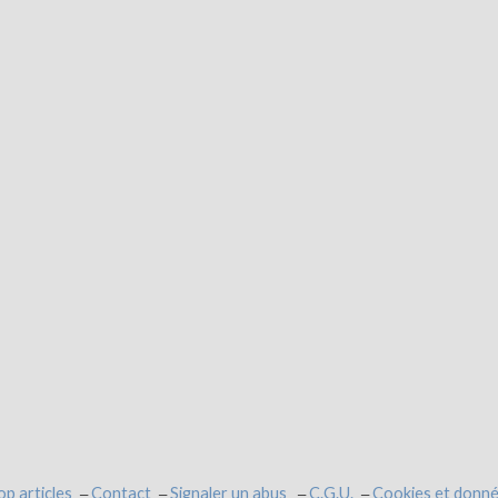
op articles
Contact
Signaler un abus
C.G.U.
Cookies et donné