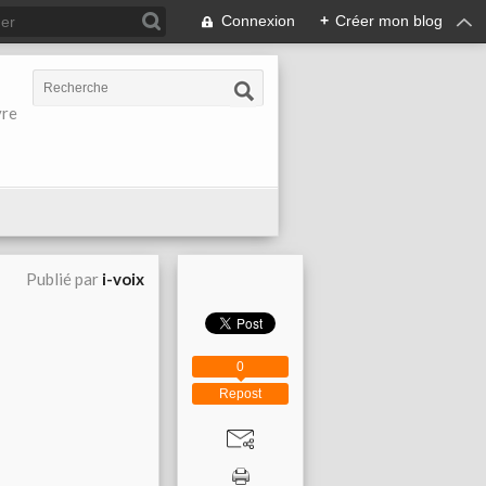
Connexion
+
Créer mon blog
vre
Publié par
i-voix
0
Repost