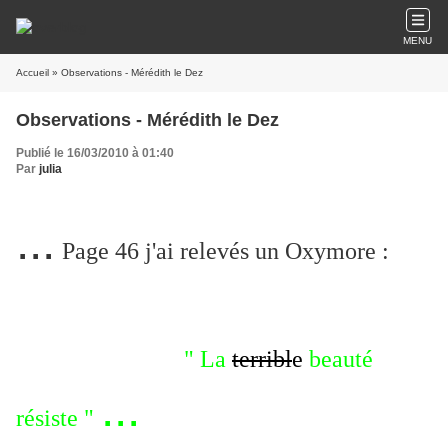
MENU
Accueil
» Observations - Mérédith le Dez
Observations - Mérédith le Dez
Publié le 16/03/2010 à 01:40
Par
julia
...
Page 46 j'ai relevés un Oxymore :
" La
terribl
e
beauté
...
résiste "