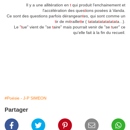
Il y a une allitération en
t
qui produit l'enchainement et
l'accélération des ques
t
ions posées à Vanda.
Ce sont des questions parfois dérangean
t
es, qui sont comme un
t
ir de mi
t
raille
tt
e (
t
a
t
ata
t
a
t
a
t
a
t
a
t
a
t
a...).
Le "
t
ue" vient de "se
t
aire" mais pourrait venir de "se
t
uer" ce
qu'elle fait à la fin du recueil.
#Poésie - J-P SIMEON
Partager