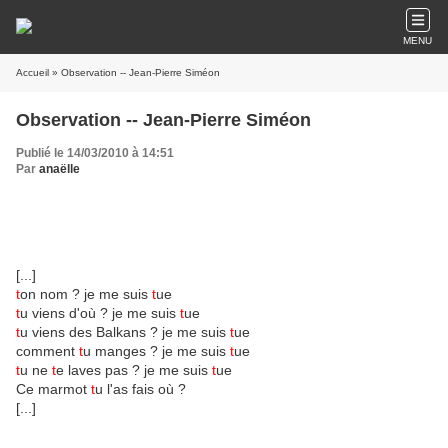
MENU
Accueil
» Observation -- Jean-Pierre Siméon
Observation -- Jean-Pierre Siméon
Publié le 14/03/2010 à 14:51
Par
anaëlle
[...]
t
on nom ? je me suis
t
ue
t
u viens d'où ? je me suis
t
ue
t
u viens des Balkans ? je me suis
t
ue
comment
t
u manges ? je me suis
t
ue
t
u ne
t
e laves pas ? je me suis
t
ue
Ce marmot
t
u l'as fais où ?
[...]