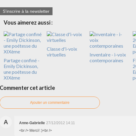
S'inscrire à la newsletter
Vous aimerez aussi :
Classe d'i-voix
virtuelles
Inventaire - i-voix
Partage confiné -
contemporaines
F
Emily Dickinson,
2
une poétesse du
E
XIXème
p
Commenter cet article
Ajouter un commentaire
A
Anne-Gabrielle
27/12/2012 14:11
<br /> Merci! :)<br />