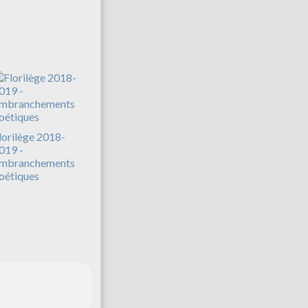
lorilège 2018-
019 -
mbranchements
oétiques