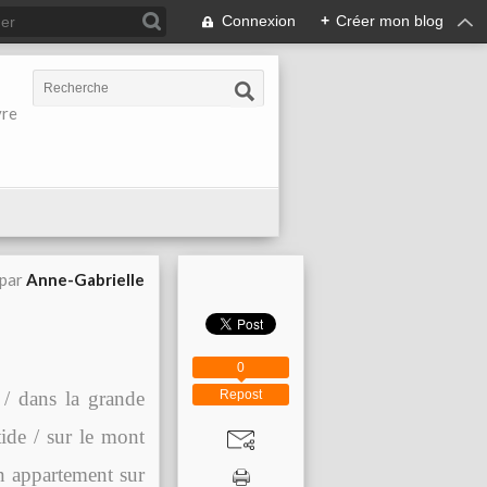
Connexion
+
Créer mon blog
vre
 par
Anne-Gabrielle
0
Repost
 / dans la grande
ide / sur le mont
n appartement sur