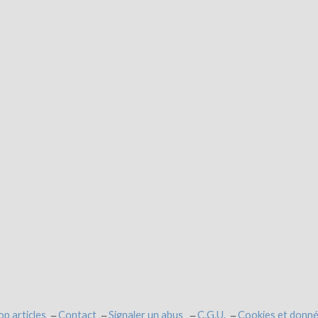
op articles
Contact
Signaler un abus
C.G.U.
Cookies et donné