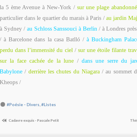
la 5 ème Avenue à New-York /
sur une plage abandonné
particulier dans le quartier du marais à Paris /
au jardin Maj
à Sydney /
au Schloss Sanssouci à Berlin
/ à Londres près
/ à Barcelone dans la casa Batlló /
à Buckingham Palac
perdu dans l’immensité du ciel
/
sur une étoile filante tr
sur la face cachée de la lune
/
dans une serre du ja
Babylone
/
derrière les chutes du Niagara
/ au sommet d
Kheops /
,
#Poésie - Divers
#Listes
Cadavre exquis - Pascale Petit
Thè