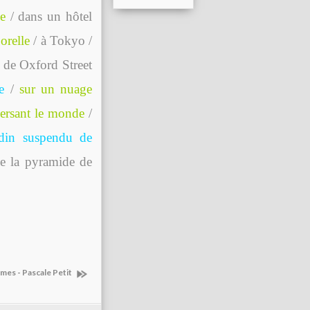
e
/ dans un hôtel
orelle
/ à Tokyo /
 de Oxford Street
e
/
sur un nuage
aversant le monde
/
rdin suspendu de
e la pyramide de
mes - Pascale Petit