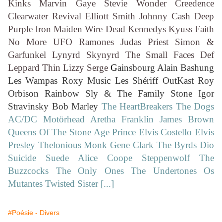
Kinks Marvin Gaye Stevie Wonder Creedence
Clearwater Revival Elliott Smith Johnny Cash Deep
Purple Iron Maiden Wire Dead Kennedys Kyuss Faith
No More UFO Ramones Judas Priest Simon &
Garfunkel Lynyrd Skynyrd The Small Faces Def
Leppard Thin Lizzy Serge
G
ainsbourg Alain Bashung
Les Wampas Roxy Music Les Shériff OutKast Roy
Orbison Rainbow Sly & The Family Stone Igor
Stravinsky Bob Marley
The HeartBreakers The Dogs
AC/DC Motörhead Aretha Franklin James Brown
Queens Of The Stone Age Prince Elvis Costello Elvis
Presley Thelonious Monk Gene Clark The Byrds Dio
Suicide Suede Alice Coope Steppenwolf The
Buzzcocks The Only Ones The Undertones Os
Mutantes Twisted Sister [...]
#Poésie - Divers