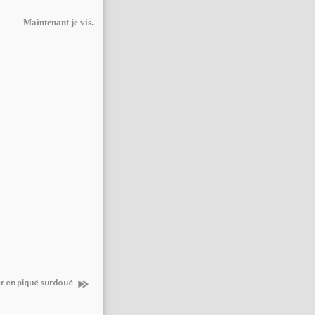
Maintenant je vis.
er en piqué surdoué