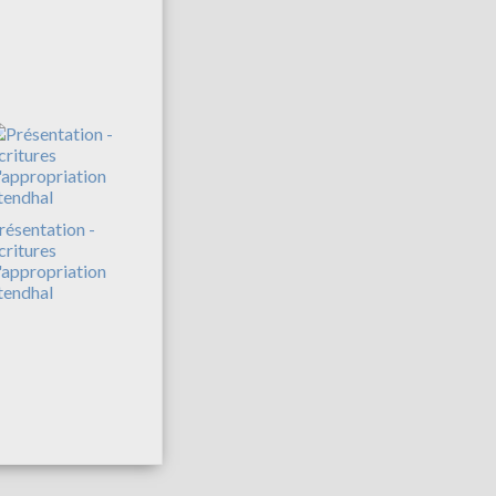
résentation -
critures
'appropriation
tendhal