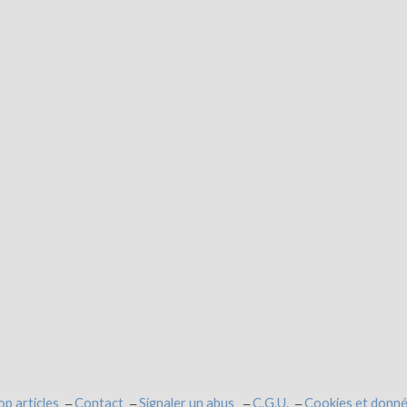
op articles
Contact
Signaler un abus
C.G.U.
Cookies et donné