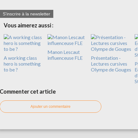
S'inscrire à la newsletter
Vous aimerez aussi :
Manon Lescaut
A working class
influenceuse FLE
Présentation -
hero is something
Lectures cursives
P
to be ?
Olympe de Gouges
E
d
S
Commenter cet article
Ajouter un commentaire