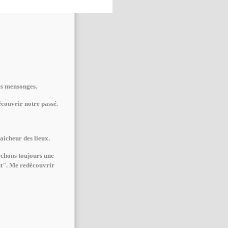
es mensonges.
couvrir notre passé.
aicheur des lieux.
rchons toujours une
nt". Me redécouvrir