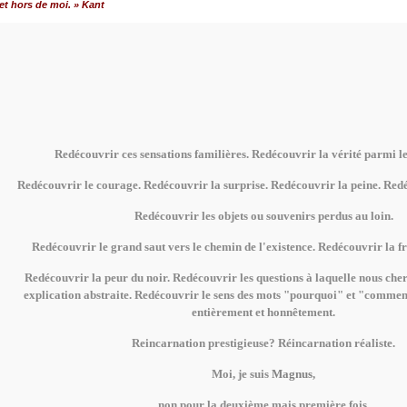
et hors de moi. » Kant
Redécouvrir ces sensations familières. Redécouvrir la vérité parmi l
Redécouvrir le courage. Redécouvrir la surprise. Redécouvrir la peine. Redé
Redécouvrir les objets ou souvenirs perdus au loin.
Redécouvrir le grand saut vers le chemin de l'existence. Redécouvrir la fr
Redécouvrir la peur du noir. Redécouvrir les questions à laquelle nous che
explication abstraite. Redécouvrir le sens des mots "pourquoi" et "comme
entièrement et honnêtement.
Reincarnation prestigieuse? Réincarnation réaliste.
Moi, je suis
Magnus
,
non pour la deuxième mais première fois.