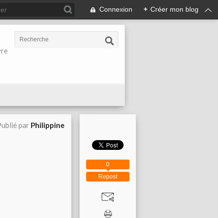
Connexion
+
Créer mon blog
vre
ublié par
Philippine
0
Repost