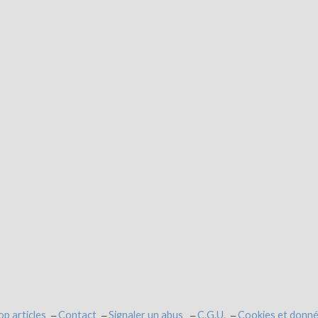
op articles
Contact
Signaler un abus
C.G.U.
Cookies et donné