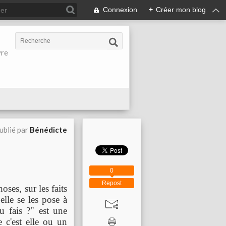
Connexion
+
Créer mon blog
vre
ublié par
Bénédicte
0
Repost
oses, sur les faits
elle se les pose à
tu fais ?" est une
 c'est elle ou un