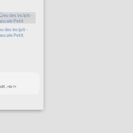
eu des incipit -
ascale Petit
tif...<br />