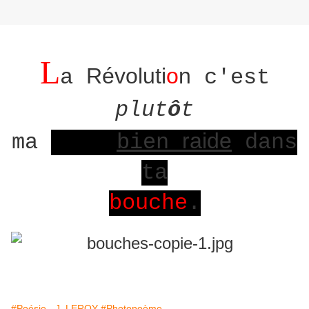
L
Révoluti
o
n
a
c'est
plut
ô
t
queue
raide
ma
bien
dans
ta
bouche
.
#Poésie - J. LEROY
#Photopoème