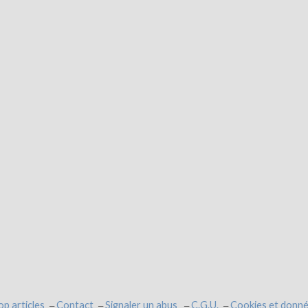
op articles
Contact
Signaler un abus
C.G.U.
Cookies et donné