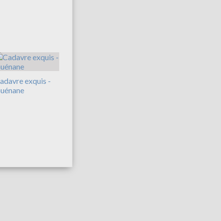
adavre exquis -
uénane