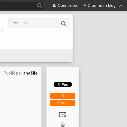
Connexion
+
Créer mon blog
vre
Publié par
anaëlle
0
Repost