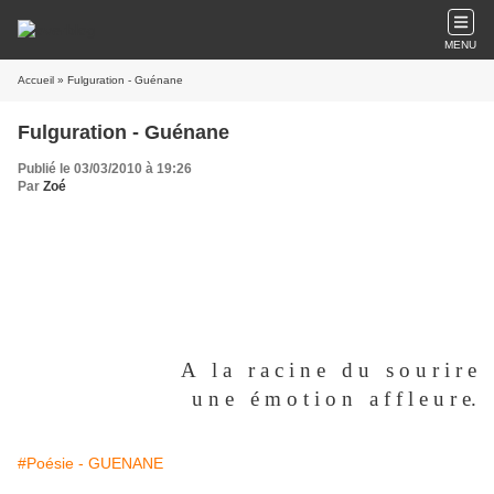
MENU
Accueil
» Fulguration - Guénane
Fulguration - Guénane
Publié le 03/03/2010 à 19:26
Par
Zoé
A l a r a c i n e d u s o u r i r e
u n e é m o t i o n a f f l e u r e.
#Poésie - GUENANE