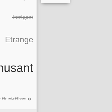
Intrigant
Etrange
usant
 - Pierre Le Pillouer