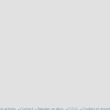
op articles
Contact
Signaler un abus
C.G.U.
Cookies et donné