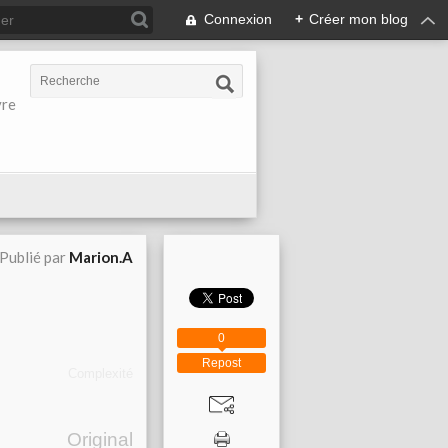
Connexion
+
Créer mon blog
vre
Publié par
Marion.A
0
Repost
Complexité
Original