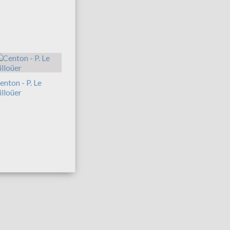
enton - P. Le
illoüer