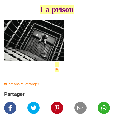
La prison
link
#Romans
#L'étranger
Partager