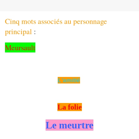
Cinq mots associés au personnage
principal
:
Meursault
L'amitié
La folie
Le meurtre