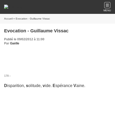
MENU
Accueil
» Evocation - Guillaume Vissac
Evocation - Guillaume Vissac
Publié le 09/02/2012 à 11:00
Par
Gaëlle
.
.
.
178 :
D
isparition,
s
olitude,
v
ide.
E
spérance
V
aine.
.
.
.